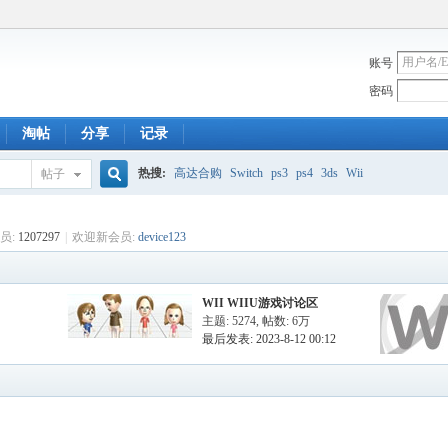
账号
密码
淘帖
分享
记录
热搜:
高达合购
Switch
ps3
ps4
3ds
Wii
帖子
搜
员:
1207297
|
欢迎新会员:
device123
索
WII WIIU游戏讨论区
主题: 5274
,
帖数:
6万
最后发表: 2023-8-12 00:12