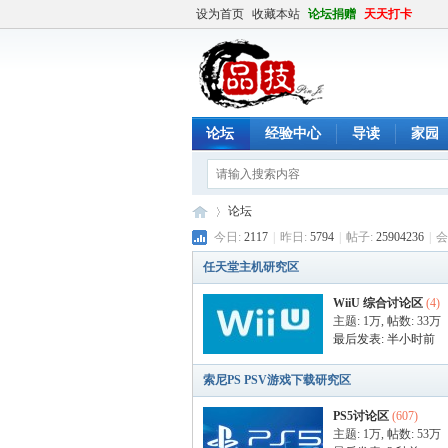
设为首页
收藏本站
论坛捐赠
天天打卡
论坛
经验中心
导读
家园
论坛
今日:
2117
|
昨日:
5794
|
帖子:
25904236
|
会
任天堂主机研究区
品
»
WiiU 综合讨论区
(4)
主题:
1万
,
帖数:
33万
最后发表:
半小时前
索尼PS PSV游戏下载研究区
PS5讨论区
(607)
主题:
1万
,
帖数:
53万